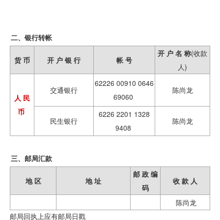
二、银行转帐
开 户 名 称
(收款
货 币
开 户 银 行
帐 号
人)
62226 00910 0646
交通银行
陈尚龙
69060
人 民
币
6226 2201 1328
民生银行
陈尚龙
9408
三、邮局汇款
邮 政 编
地 区
地 址
收 款 人
码
陈尚龙
邮局回执上应有邮局日戳