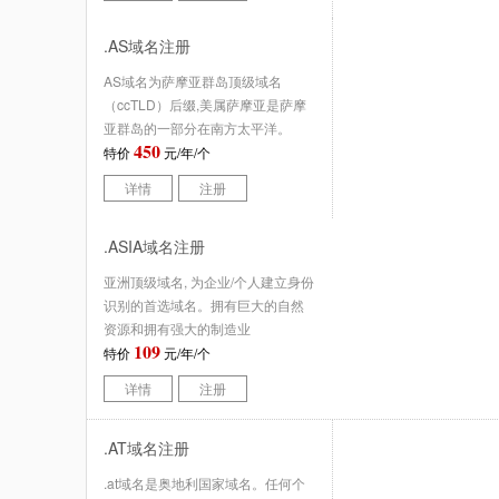
.AS域名注册
AS域名为萨摩亚群岛顶级域名
（ccTLD）后缀,美属萨摩亚是萨摩
亚群岛的一部分在南方太平洋。
450
特价
元/年/个
详情
注册
.ASIA域名注册
亚洲顶级域名, 为企业/个人建立身份
识别的首选域名。拥有巨大的自然
资源和拥有强大的制造业
109
特价
元/年/个
详情
注册
.AT域名注册
.at域名是奥地利国家域名。任何个