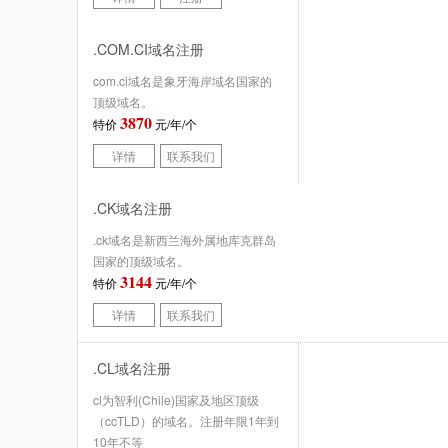
.COM.CI域名注册
com.ci域名是象牙海岸域名国家的
顶级域名。
3870
特价
元/年/个
详情
联系我们
.CK域名注册
.ck域名是新西兰海外属地库克群岛
国家的顶级域名。
3144
特价
元/年/个
详情
联系我们
.CL域名注册
cl为智利(Chile)国家及地区顶级
（ccTLD）的域名。注册年限1年到
10年不等