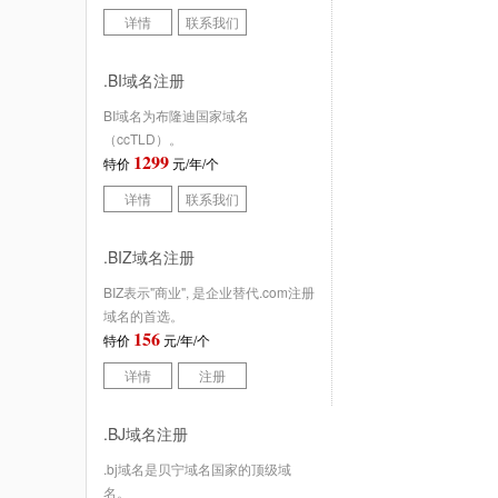
详情
联系我们
.BI域名注册
BI域名为布隆迪国家域名
（ccTLD）。
1299
特价
元/年/个
详情
联系我们
.BIZ域名注册
BIZ表示"商业", 是企业替代.com注册
域名的首选。
156
特价
元/年/个
详情
注册
.BJ域名注册
.bj域名是贝宁域名国家的顶级域
名。