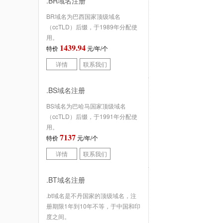
.BR域名注册
BR域名为巴西国家顶级域名
（ccTLD）后缀，于1989年分配使
用。
1439.94
特价
元/年/个
详情
联系我们
.BS域名注册
BS域名为巴哈马国家顶级域名
（ccTLD）后缀，于1991年分配使
用。
7137
特价
元/年/个
详情
联系我们
.BT域名注册
.bt域名是不丹国家的顶级域名，注
册期限1年到10年不等，于中国和印
度之间。