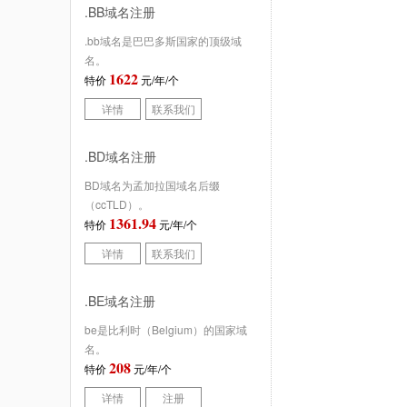
.BB域名注册
.bb域名是巴巴多斯国家的顶级域
名。
1622
特价
元/年/个
详情
联系我们
.BD域名注册
BD域名为孟加拉国域名后缀
（ccTLD）。
1361.94
特价
元/年/个
详情
联系我们
.BE域名注册
be是比利时（Belgium）的国家域
名。
208
特价
元/年/个
详情
注册