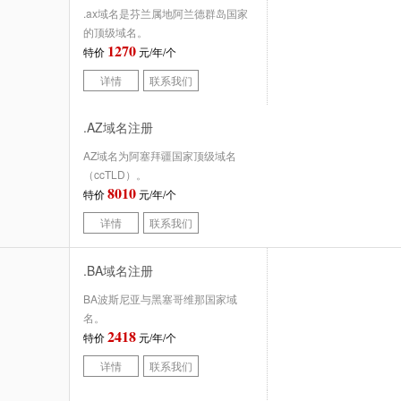
.ax域名是芬兰属地阿兰德群岛国家
的顶级域名。
1270
特价
元/年/个
详情
联系我们
.AZ域名注册
AZ域名为阿塞拜疆国家顶级域名
（ccTLD）。
8010
特价
元/年/个
详情
联系我们
.BA域名注册
BA波斯尼亚与黑塞哥维那国家域
名。
2418
特价
元/年/个
详情
联系我们