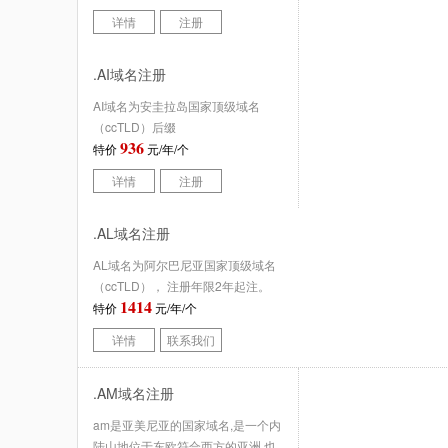
详情
注册
.AI域名注册
AI域名为安圭拉岛国家顶级域名
（ccTLD）后缀
936
特价
元/年/个
详情
注册
.AL域名注册
AL域名为阿尔巴尼亚国家顶级域名
（ccTLD）， 注册年限2年起注。
1414
特价
元/年/个
详情
联系我们
.AM域名注册
am是亚美尼亚的国家域名,是一个内
陆山地位于东欧符合西方的亚洲,也