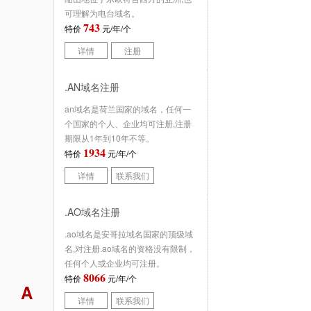
可理解为电台域名。
743
特价
元/年/个
详情
注册
.AN域名注册
an域名是荷兰国家的域名，任何一
个国家的个人、企业均可注册,注册
期限从1年到10年不等。
1934
特价
元/年/个
详情
联系我们
.AO域名注册
.ao域名是安哥拉域名国家的顶级域
名,对注册.ao域名的资格没有限制，
任何个人或企业均可注册。
8066
特价
元/年/个
A
详情
联系我们