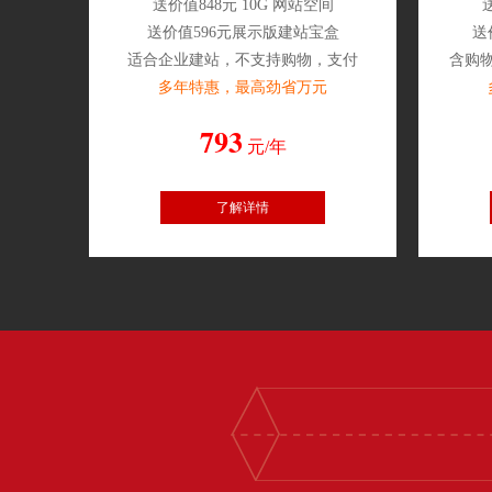
送价值848元 10G 网站空间
送价值596元展示版建站宝盒
送
适合企业建站，不支持购物，支付
含购
多年特惠，最高劲省万元
793
元/年