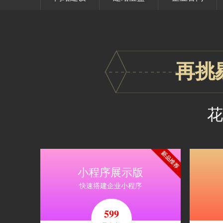
再挑
花
599
1198
1797
1599
元/1
元/2
元/3
元
年
年
+送1年
年
+送1年
年
599
599
劲省
劲省
小程序展示版
2396
2995
快速搭建企业小程序
元/4
元/5
6396
年
+送1年
年
+送3年
元
599