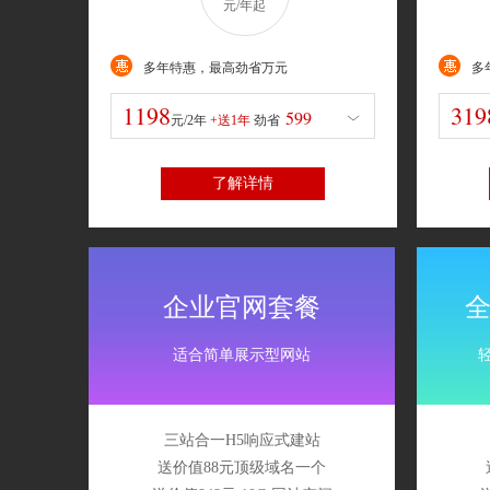
599
元/年起
劲省
年
+送1
劲省
1797
劲省
多年特惠，最高劲省万元
多
1599
1198
319
599
元/2年
+送1年
劲省
了解详情
企业官网套餐
适合简单展示型网站
三站合一H5响应式建站
送价值88元顶级域名一个