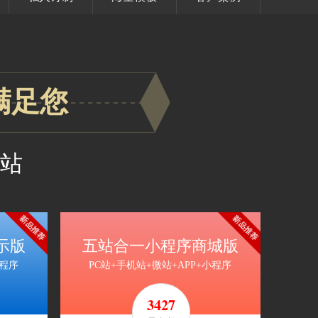
满足您
站
3427
6854
10281
元/1
元/2
年
年
+送1年
元/3年
+送
劲省
1年
劲省
示版
五站合一小程序商城版
3427
3427
小程序
PC站+手机站+微站+APP+小程序
13708
17135
3427