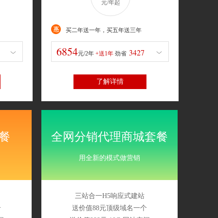
元/年起
元/4年
+送
元/5年
+送
1年
劲省
3年
劲省
买二年送一年，买五年送三年
3427
10281
6854
3427
元/2年
+送1年
劲省
了解详情
餐
全网分销代理商城套餐
用全新的模式做营销
三站合一H5响应式建站
个
送价值88元顶级域名一个