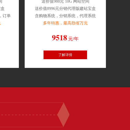
间
送价值988元 10G 网站空间
宝盒
送价值8996元分销代理版建站宝盒
，订单
含购物系统，分销系统，代理系统
元
多年特惠，最高劲省万元
9518
元/年