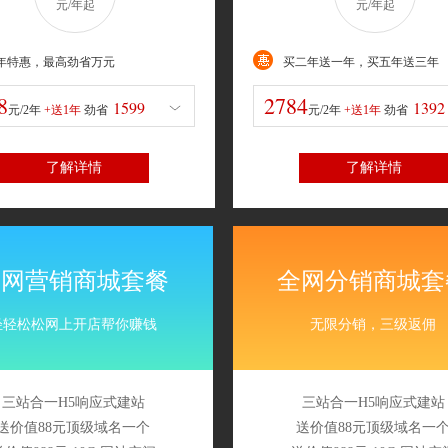
元/年起
元/年起
年
年
+送3年
年
+送1年
年
+送3年
劲省
劲省
劲省
年特惠，最高劲省万元
买二年送一年，买五年送三年
4797
1392
4176
8
2784
1599
1392
元/2年
+送1年
劲省
元/2年
+送1年
劲省
了解详情
了解详情
全网营销商城套餐
全网分销商城套
轻轻松松网上开店帮你赚钱
无限分销，三级返佣
三站合一H5响应式建站
三站合一H5响应式建站
送价值88元顶级域名一个
送价值88元顶级域名一