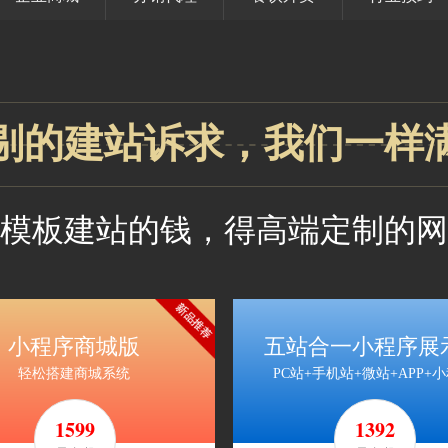
剔的建站诉求，我们一样
模板建站的钱，得高端定制的网
3198
4797
1392
2784
4176
/1
元/2
元/3
元/1
元/2
元/3
年
+送1年
年
+送1年
年
年
+送1年
年
+送1年
劲省
劲省
劲省
劲省
小程序商城版
五站合一小程序展
1599
1599
1392
1392
轻松搭建商城系统
PC站+手机站+微站+APP+
7995
5568
6960
/4
元/5
元/4
元/5
1599
1392