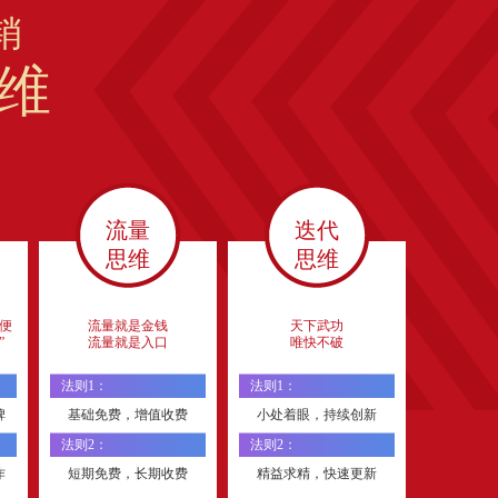
销
维
流量
迭代
思维
思维
便
流量就是金钱
天下武功
”
流量就是入口
唯快不破
法则1：
法则1：
碑
基础免费，增值收费
小处着眼，持续创新
法则2：
法则2：
作
短期免费，长期收费
精益求精，快速更新