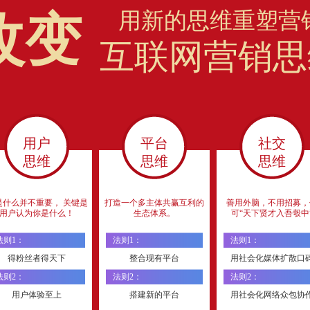
用新的思维重塑营
改变
互联网营销思
用户
平台
社交
思维
思维
思维
是什么并不重要， 关键是
打造一个多主体共赢互利的
善用外脑，不用招募，
用户认为你是什么！
生态体系。
可“天下贤才入吾彀中
法则1：
法则1：
法则1：
得粉丝者得天下
整合现有平台
用社会化媒体扩散口
法则2：
法则2：
法则2：
用户体验至上
搭建新的平台
用社会化网络众包协