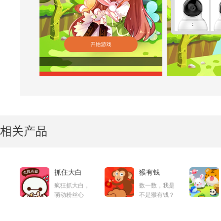
相关产品
抓住大白
猴有钱
疯狂抓大白，
数一数，我是
萌动粉丝心
不是猴有钱？